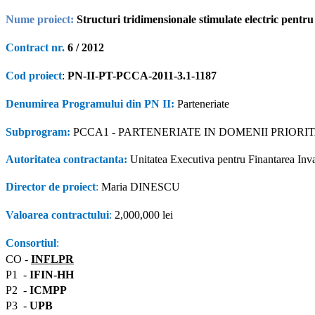
Nume proiect
:
Structuri tridimensionale stimulate electric pentru
Contract nr.
6 / 2012
Cod proiect
:
PN-II-PT-PCCA-2011-3.1-
1187
Denumirea Programului din PN II
:
Parteneriate
Subprogram:
PCCA1 - PARTENERIATE IN DOMENII PRIORI
Autoritatea contractanta:
Unitatea Executiva pentru Finantarea Inva
Director de proiect
:
Maria DINESCU
Valoarea contractului
:
2,000,000 lei
Consortiul
:
CO -
INFLPR
P1 -
IFIN-HH
P2 -
ICMPP
P3 -
UPB