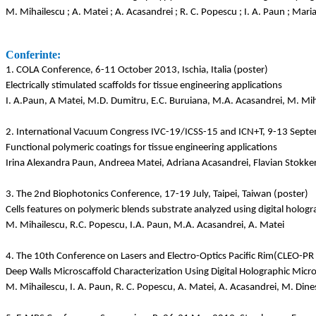
M. Mihailescu ; A. Matei ; A. Acasandrei ; R. C. Popescu ; I. A. Paun ; 
Conferinte:
1. COLA Conference, 6-11 October 2013, Ischia, Italia (poster)
Electrically stimulated scaffolds for tissue engineering applications
I. A.Paun, A Matei, M.D. Dumitru, E.C. Buruiana, M.A. Acasandrei, M. Mi
2. International Vacuum Congress IVC-19/ICSS-15 and ICN+T, 9-13 Septem
Functional polymeric coatings for tissue engineering applications
Irina Alexandra Paun, Andreea Matei, Adriana Acasandrei, Flavian Stokk
3. The 2nd Biophotonics Conference, 17-19 July, Taipei, Taiwan (poster)
Cells features on polymeric blends substrate analyzed using digital holog
M. Mihailescu, R.C. Popescu, I.A. Paun, M.A. Acasandrei, A. Matei
4. The 10th Conference on Lasers and Electro-Optics Pacific Rim(CLEO-PR
Deep Walls Microscaffold Characterization Using Digital Holographic Micr
M. Mihailescu, I. A. Paun, R. C. Popescu, A. Matei, A. Acasandrei, M. Dinesc