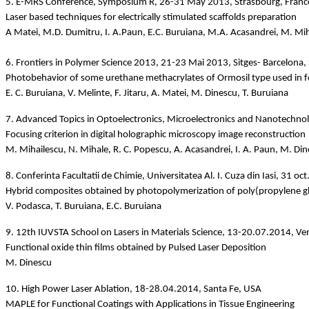
5. E-MRS Conference, Symposium R, 26-31 May 2013, Strasbourg, France
Laser based techniques for electrically stimulated scaffolds preparation
A Matei, M.D. Dumitru, I. A.Paun, E.C. Buruiana, M.A. Acasandrei, M. Mi
6. Frontiers in Polymer Science 2013, 21-23 Mai 2013, Sitges- Barcelona,
Photobehavior of some urethane methacrylates of Ormosil type used in fo
E. C. Buruiana, V. Melinte, F. Jitaru, A. Matei, M. Dinescu, T. Buruiana
7. Advanced Topics in Optoelectronics, Microelectronics and Nanotechn
Focusing criterion in digital holographic microscopy image reconstruction
M. Mihailescu, N. Mihale, R. C. Popescu, A. Acasandrei, I. A. Paun, M. Dine
8. Conferinta Facultatii de Chimie, Universitatea Al. I. Cuza din Iasi, 31 oct.
Hybrid composites obtained by photopolymerization of poly(propylene g
V. Podasca, T. Buruiana, E.C. Buruiana
9. 12th IUVSTA School on Lasers in Materials Science, 13-20.07.2014, Veni
Functional oxide thin films obtained by Pulsed Laser Deposition
M. Dinescu
10. High Power Laser Ablation, 18-28.04.2014, Santa Fe, USA
MAPLE for Functional Coatings with Applications in Tissue Engineering