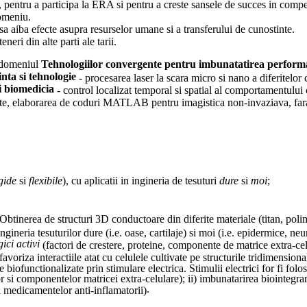
entru a participa la ERA si pentru a creste sansele de succes in compe
domeniu
.
 sa aiba efecte asupra resurselor umane si a transferului de cunostinte
.
eri din alte parti ale tarii
.
 domeniul
Tehnologiilor convergente pentru imbunatatirea perform
nta si tehnologie
- procesarea laser la scara micro si nano a diferitelor 
i biomedicia
- control localizat temporal si spatial al comportamentului c
te, elaborarea de coduri MATLAB pentru imagistica non-invaziava, fara ma
gide
si
flexibile
), cu aplicatii in ingineria de tesuturi
dure
si
moi
;
Obtinerea de structuri 3D conductoare din diferite materiale (titan, polim
gineria tesuturilor dure (i.e. oase, cartilaje) si moi (i.e. epidermice, ne
ici activi
(factori de crestere, proteine, componente de matrice extra-cel
avoriza interactiile atat cu celulele cultivate pe structurile tridimensiona
biofunctionalizate prin stimulare electrica. Stimulii electrici for fi folosi
lor si componentelor matricei extra-celulare); ii) imbunatarirea biointegrar
.
 si medicamentelor anti-inflamatorii)