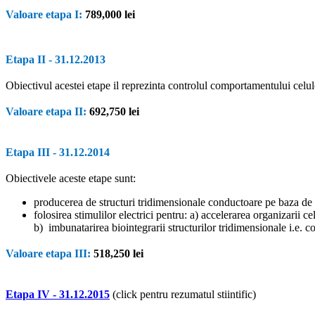
Valoare etapa I:
789,000 lei
Etapa II - 31.12.2013
Obiectivul acestei etape il reprezinta controlul comportamentului celulel
Valoare etapa II:
692
,750 lei
Etapa III
- 31.12.201
4
Obiectivele aceste etape sunt:
producerea de structuri tridimensionale conductoare pe baza de 
folosirea stimulilor electrici pentru:
a)
accelerarea organizarii cel
b)
imbunatarirea biointegrarii structurilor tridimensionale i.e. co
Valoare etapa III:
518,250 lei
Etapa IV - 31.12.2015
(
click
pentru rezumatul stiintific)