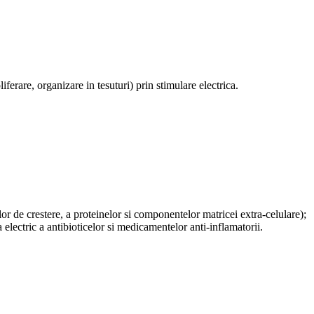
liferare, organizare in tesuturi)
p
rin stimulare electrica
.
ilor de crestere, a proteinelor si componentelor matricei extra-celulare)
;
a electric a antibioticelor si medicamentelor anti-inflamatorii
.