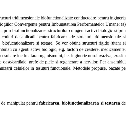
tructuri tridimensionale biofunctionalizate conductoare pentru ingineria
hnologiilor Convergente pentru Imbunatatirea Performantelor Umane: (a)
- prin biofunctionalizarea structurilor cu agenti activi biologic si prin
 coduri de aplicatii pentru fabricarea de structuri tridimensionale si
 biofucntionalizare si testare. Se vor obtine structuri rigide (titan) si
binati cu agenti activi biologic, e.g. factori de crestere, medicamente.
rocesul are loc in afara organismului, i.e. inginerie non-invaziva, ex-situ
 oase/cartilaje, grefe de piele si regenerare a nervilor. Per ansamblu,
anizarii celulelor in tesuturi functionale. Metodele propuse, bazate pe
r de manipulat pentru
fabricarea, biofunctionalizarea si testarea
de