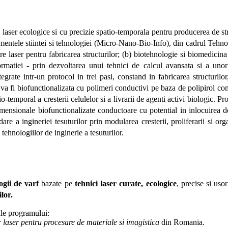
i laser ecologice si cu precizie spatio-temporala pentru producerea de s
damentele stiintei si tehnologiei (Micro-Nano-Bio-Info), din cadrul Te
re laser pentru fabricarea structurilor; (b) biotehnologie si biomedicina 
formatiei - prin dezvoltarea unui tehnici de calcul avansata si a unor
egrate intr-un protocol in trei pasi, constand in fabricarea structurilor,
 va fi biofunctionalizata cu polimeri conductivi pe baza de polipirol com
o-temporal a cresterii celulelor si a livrarii de agenti activi biologic. P
imensionale biofunctionalizate conductoare cu potential in inlocuirea de
e a ingineriei tesuturilor prin modularea cresterii, proliferarii si org
 tehnologiilor de inginerie a tesuturilor.
gii de varf
bazate pe
tehnici laser curate, ecologice
, precise si uso
lor.
le programului:
r laser pentru procesare de materiale si imagistica
din Romania
.