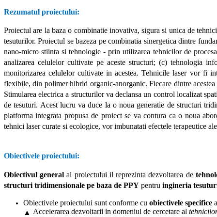
Rezumatul proiectului:
Proiectul are la baza o combinatie inovativa, sigura si unica de tehnic
tesuturilor. Proiectul se bazeza pe combinatia sinergetica dintre fun
nano-micro stiinta si tehnologie - prin utilizarea tehnicilor de procesa
analizarea celulelor cultivate pe aceste structuri; (c) tehnologia in
monitorizarea celulelor cultivate in acestea. Tehnicile laser vor fi int
flexibile, din polimer hibrid organic-anorganic. Fiecare dintre acestea
Stimularea electrica a structurilor va declansa un control localizat spati
de tesuturi. Acest lucru va duce la o noua generatie de structuri trid
platforma integrata propusa de proiect se va contura ca o noua abordar
tehnici laser curate si ecologice, vor imbunatati efectele terapeutice ale
Obiectivele proiectului:
Obiectivul general
al proiectului il reprezinta dezvoltarea de
tehnolo
structuri tridimensionale pe baza de PPY
pentru
ingineria tesuturi
Obiectivele proiectului sunt conforme cu
obiectivele specifice
a
Accelerarea dezvoltarii in domeniul de cercetare al
tehnicilo
▲