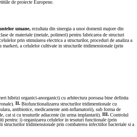
titiile de proiecte Europene
.
antelor umane,
rezultata din sinergia a unor domenii majore din
clase de materiale (metale, polimeri) pentru fabricarea de structuri
elulelor prin stimularea electrica a structurilor, proceduri de analiza a
rkeri, a celulelor cultivate in structurile tridimensionale (prin
eri hibrizi organici-anorganici) cu arhitectura poroasa bine definita
II.
uronale).
Biofunctionalizarea structurilor tridimentionale cu
ulara, antibiotice, medicamente anti-inflamatorii), sub forma de
III.
le, cat si cu tesuturile adiacente (in urma implantarii).
Controlul
ti pentru: i) organizarea celulelor in tesuturi functionale (prin
ii structurilor tridimensionale prin combaterea infectiilor bacteriale si a