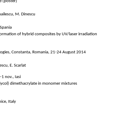
 (poster)
hailescu, M. Dinescu
 Spania
rmation of hybrid composites by UV/laser irradiation
ologies, Constanta, Romania, 21-24 August 2014
scu, E. Scarlat
-1 nov., Iasi
lycol) dimethacrylate in monomer mixtures
ce, Italy