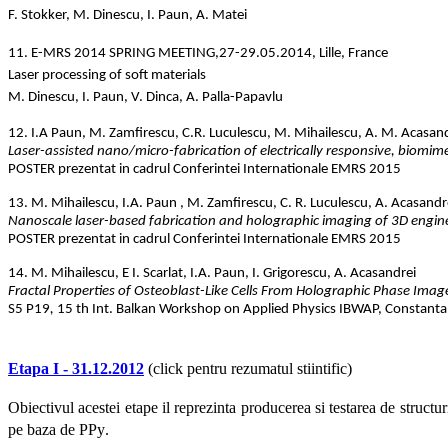
F. Stokker, M. Dinescu, I. Paun, A. Matei
11. E-MRS 2014 SPRING MEETING,27-29.05.2014, Lille, France
Laser processing of soft materials
M. Dinescu, I. Paun, V. Dinca, A. Palla-Papavlu
12. I.A Paun, M. Zamfirescu, C.R. Luculescu, M. Mihailescu, A. M. Acasan
Laser-assisted nano/micro-fabrication of electrically responsive, biomime
POSTER prezentat in cadrul Conferintei Internationale EMRS 2015
13. M. Mihailescu, I.A. Paun , M. Zamfirescu, C. R. Luculescu, A. Acasandr
Nanoscale laser-based fabrication and holographic imaging of 3D engin
POSTER prezentat in cadrul Conferintei Internationale EMRS 2015
14.
M. Mihailescu, E I. Scarlat, I.A. Paun, I. Grigorescu, A. Acasandrei
Fractal Properties of Osteoblast-Like Cells From Holographic Phase Imag
S5 P19
,
15 th Int. Balkan Workshop on Applied Physics IBWAP, Constanta
Etapa I - 31.12.2012
(
click
pentru rezumatul stiintific)
Obiectivul acestei etape il reprezinta producerea si testarea de struct
pe baza de PPy
.