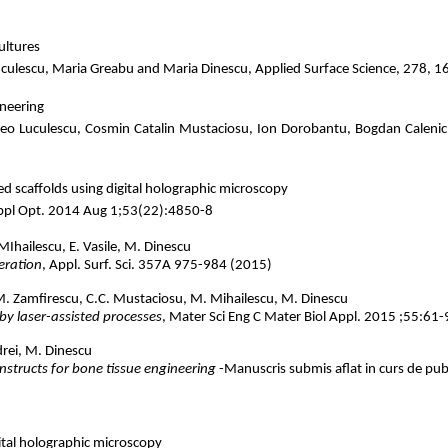
ultures
uculescu, Maria Greabu and Maria Dinescu, Applied Surface Science, 278,
ineering
o Luculescu, Cosmin Catalin Mustaciosu, Ion Dorobantu, Bogdan Calenic, M
ed scaffolds using digital holographic microscopy
Appl Opt. 2014 Aug 1;53(22):4850-8
MIhailescu, E. Vasile, M. Dinescu
eration
, Appl. Surf. Sci. 357A 975-984 (2015)
, M. Zamfirescu, C.C. Mustaciosu, M. Mihailescu, M. Dinescu
by laser-assisted processes
, Mater Sci Eng C Mater Biol Appl. 2015 ;55:6
drei, M. Dinescu
nstructs for bone tissue engineering
-Manuscris submis aflat in curs de publ
ital holographic microscopy