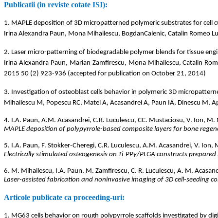
Publicatii (in reviste cotate ISI):
1. MAPLE deposition of 3D micropatterned polymeric substrates for cell c
Irina Alexandra Paun, Mona Mihailescu, BogdanCalenic, Catalin Romeo L
2. Laser micro-patterning of biodegradable polymer blends for tissue eng
Irina Alexandra Paun, Marian Zamfirescu, Mona Mihailescu, Catalin Rome
2015 50 (2) 923-936 (accepted for publication on October 21, 2014)
3. Investigation of osteoblast cells behavior in polymeric 3D micropattern
Mihailescu M, Popescu RC, Matei A, Acasandrei A, Paun IA, Dinescu M, 
4. I.A. Paun, A.M. Acasandrei, C.R. Luculescu, CC. Mustaciosu, V. Ion, M. 
MAPLE deposition of polypyrrole-based composite layers for bone regen
5. I.A. Paun, F. Stokker-Cheregi, C.R. Luculescu, A.M. Acasandrei, V. Ion
Electrically stimulated osteogenesis on Ti-PPy/PLGA constructs prepared 
6. M. Mihailescu, I.A. Paun, M. Zamfirescu, C. R. Luculescu, A. M. Acasan
Laser-assisted fabrication and noninvasive imaging of 3D cell-seeding co
Articole publicate ca proceeding-uri:
1. MG63 cells behavior on rough polypyrrole scaffolds investigated by dig