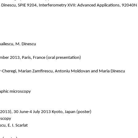
Maria Dinescu, SPIE 9204, Interferometry XVII: Advanced Applications, 92040
hailescu, M. Dinescu
ber 2013, Paris, France (oral presentation)
er-Cheregi, Marian Zamfirescu, Antoniu Moldovan and Maria Dinescu
raphic microscopy
 2013), 30 June-4 July 2013 Kyoto, Japan (poster)
oscopy
u, E. I. Scarlat