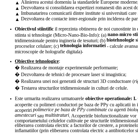
Alinierea acestui domeniu la standardele Europene moderne, p
▲
Dezvoltarea si consolidarea expertizei romanesti din acest 
▲
Imbunatarirea comunicarii dintre institute si universitati care
▲
Dezvoltarea de contacte inter-regionale prin inclderea de parten
▲
Obiectivul stiintific
il reprezinta obtinerea de noi cunostinte in
nano-micro stii
stiinta si tehnologie (Micro-Nano-Bio-Info): (a)
biotehnologie s
tridimensionale pentru ingineria de tesuturi; (b)
tehnologia informatiei
proceselor celulare; (c)
- calcule avansa
.
microscopie de holografie digitala)
Obiective tehnologice
:
�
Realizarea de montaje experimentale performante
;
�
Dezvoltarea de tehnici de procesare laser si imagistica
;
�
Realizarea unei noi generatii de structuri 3D conductoare (
ri
�
Testarea structurilor tridimensionale in culturi de celule
.
Este urmarita realizarea urmatoarele
obiective operationale: I.
acoperite cu polimeri conductori pe baza de PPy cu aplicatii in in
polimerice pe baza de PPy combinate cu agenti biolog
acoperiri
amestecuri
multistraturi
sau
. Acoperirile biofunctionalizate vor f
comportametului celulelor cultivate pe structurile tridimensionale 
eliberarea controlata electric a factorilor de crestere, a proteine
inflamatiilor (prin eliberarea controlata electric a antibioticelor